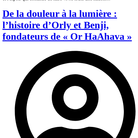
De la douleur à la lumière :
l’histoire d’Orly et Benji,
fondateurs de « Or HaAhava »