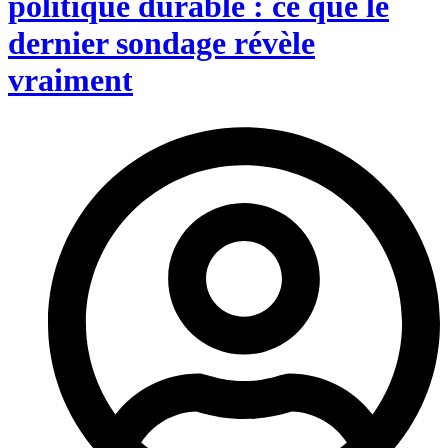
politique durable : ce que le
dernier sondage révèle
vraiment