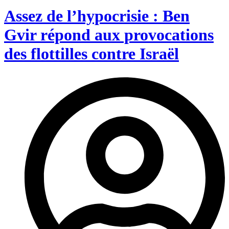
Assez de l’hypocrisie : Ben
Gvir répond aux provocations
des flottilles contre Israël