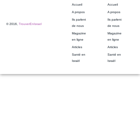
Accueil
Accueil
A propos
A propos
Ils parlent
Ils parlent
© 2016,
TrouverEnIsrael
de nous
de nous
Magazine
Magazine
en ligne
en ligne
Articles
Articles
Santé en
Santé en
Israël
Israël