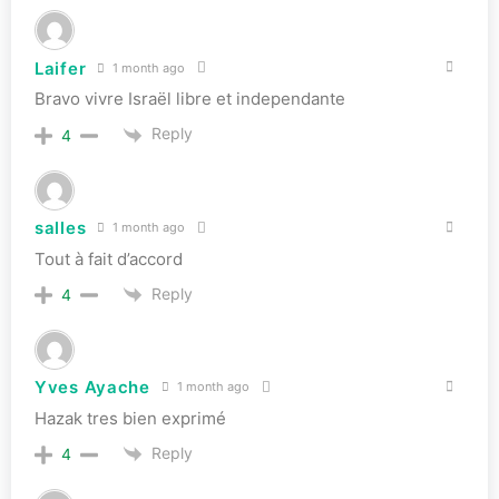
Laifer
1 month ago
Bravo vivre Israël libre et independante
Reply
4
salles
1 month ago
Tout à fait d’accord
Reply
4
Yves Ayache
1 month ago
Hazak tres bien exprimé
Reply
4