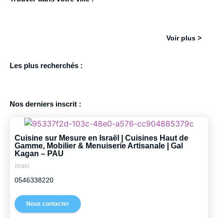
Ashdod
Ashkelon
Netanya
Haïfa
Jerusalem
T
Voir plus >
Les plus recherchés :
Comp
Architecte
Immobilier
Thérapeutes
Avocat
/ Designer
d'intérieur
Nos derniers inscrit :
Cuisine sur Mesure en Israël | Cuisines Haut de
Gamme, Mobilier & Menuiserie Artisanale | Gal
Kagan – PAU
Israel
0546338220
Nous contacter