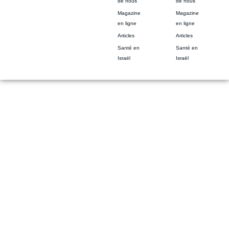
de nous
de nous
Magazine
Magazine
en ligne
en ligne
Articles
Articles
Santé en
Santé en
Israël
Israël