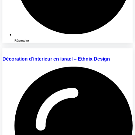
Répertoire
Décoration d’interieur en israel – Ethnix Design