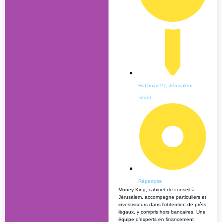
HaOman 27, Jérusalem,
Israël
Répertoire
Money King, cabinet de conseil à
Jérusalem, accompagne particuliers et
investisseurs dans l’obtention de prêts
légaux, y compris hors bancaires. Une
équipe d’experts en financement