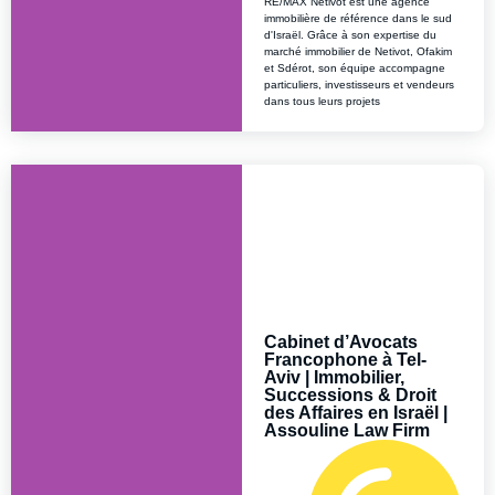
RE/MAX Netivot est une agence
immobilière de référence dans le sud
d'Israël. Grâce à son expertise du
marché immobilier de Netivot, Ofakim
et Sdérot, son équipe accompagne
particuliers, investisseurs et vendeurs
dans tous leurs projets
Cabinet d’Avocats
Francophone à Tel-
Aviv | Immobilier,
Successions & Droit
des Affaires en Israël |
Assouline Law Firm