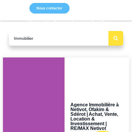
Nous contacter
L’annuaire francophone en Israël
Agence Immobilière à
Netivot, Ofakim &
Sdérot | Achat, Vente,
Location &
Investissement |
RE/MAX Netivot