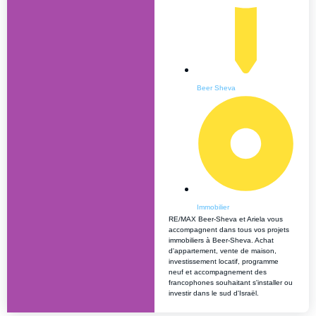
Beer Sheva
Immobilier
RE/MAX Beer-Sheva et Ariela vous
accompagnent dans tous vos projets
immobiliers à Beer-Sheva. Achat
d'appartement, vente de maison,
investissement locatif, programme
neuf et accompagnement des
francophones souhaitant s'installer ou
investir dans le sud d'Israël.