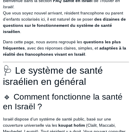
Bienvenue dans la section
FAQ Santé en Israël
de
Trouver en
Israël
.
Que vous soyez nouvel arrivant, résident francophone ou parent
d’enfants scolarisés ici, il est naturel de se poser
des dizaines de
questions sur le fonctionnement du système de santé
israélien
.
Dans cette page, nous avons regroupé les
questions les plus
fréquentes
, avec des réponses claires, simples, et
adaptées à la
réalité des francophones vivant en Israël
.
🩺 Le système de santé
israélien en général
🔹 Comment fonctionne la santé
en Israël ?
Israël dispose d’un système de santé public, basé sur une
couverture universelle via les
koupat holim
(Clalit, Maccabi,
Meuhedet, Leumit). Tout résident y a droit. Vous pouvez consulter