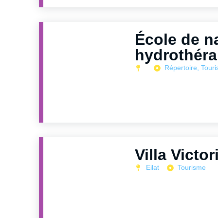
École de na
hydrothérap
Répertoire
,
Tour
Villa Victo
Eilat
Tourisme