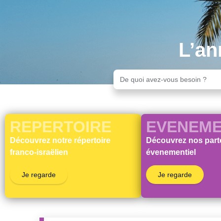
L’an
REPERTOIRE
EVENEME
Découvrez notre répertoire
Découvrez nos part
franco-israëlien
évenementiel
Je regarde
Je regarde