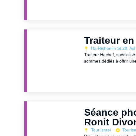
Traiteur en
Ha-Rishonim St 28, Ash
Traiteur Hachef, spécialis
sommes dédiés à offrir une
Séance pho
Ronit Divo
Tout israel
Touris