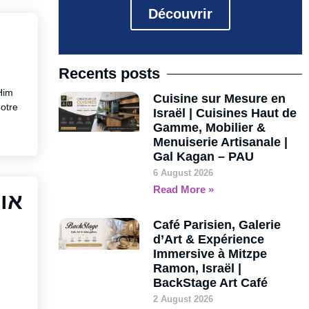
Découvrir
Recents posts
Him
Cuisine sur Mesure en
otre
Israël | Cuisines Haut de
Gamme, Mobilier &
Menuiserie Artisanale |
Gal Kagan – PAU
6 August 2026
Read More »
el – Odem230 – אודם
Café Parisien, Galerie
d’Art & Expérience
Immersive à Mitzpe
Ramon, Israël |
BackStage Art Café
2 August 2026