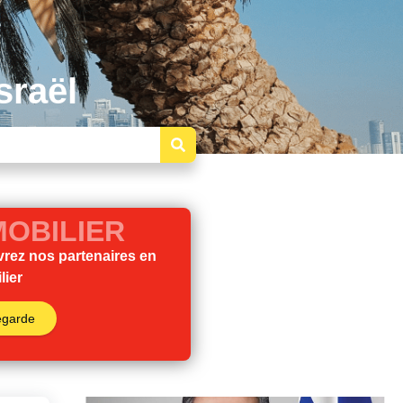
sraël
MOBILIER
rez nos partenaires en
lier
egarde