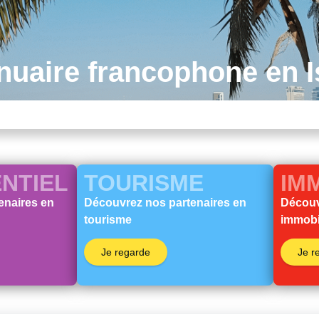
nuaire francophone en I
NTIEL
TOURISME
IM
enaires en
Découvrez nos partenaires en
Découv
tourisme
immobi
Je regarde
Je r