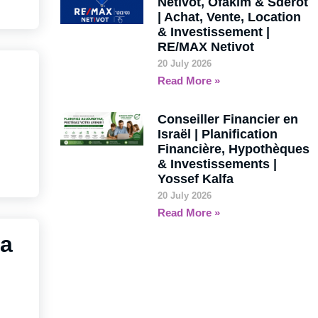
Netivot, Ofakim & Sdérot
| Achat, Vente, Location
& Investissement |
RE/MAX Netivot
20 July 2026
Read More »
Conseiller Financier en
Israël | Planification
Financière, Hypothèques
& Investissements |
Yossef Kalfa
20 July 2026
Read More »
ea