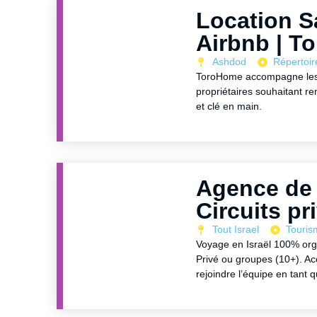
Location S
Airbnb | T
Ashdod
Répertoir
ToroHome accompagne les v
propriétaires souhaitant re
et clé en main.
Agence de 
Circuits p
Tout Israel
Touris
Voyage en Israël 100% organi
Privé ou groupes (10+). A
rejoindre l’équipe en tant 