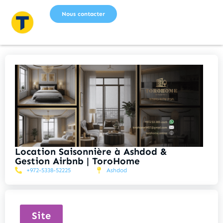
Nous contacter
Location Saisonnière à Ashdod &
Gestion Airbnb | ToroHome
+972-5338-52225
Ashdod
Site