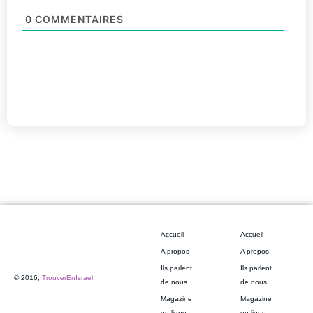
0
COMMENTAIRES
Accueil
Accueil
A propos
A propos
Ils parlent
Ils parlent
© 2016,
TrouverEnIsrael
de nous
de nous
Magazine
Magazine
en ligne
en ligne