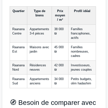
Quartier
Type de
Prix
Profil idéal
biens
moyen
/ m²
Raanana
Appartements
38 000
Familles
Centre
3-4 pièces
₪
francophones,
actifs
Raanana
Maisons avec
45 000
Familles
Est
jardin
₪
nombreuses,
cadres
Raanana
Résidences
42 000
Investisseurs,
Nord
neuves
₪
jeunes couples
Raanana
Appartements
34 000
Petits budgets,
Sud
anciens
₪
olim hadashim
🧭 Besoin de comparer avec