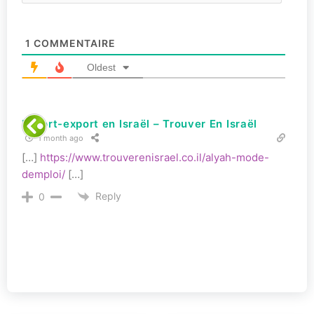
1
COMMENTAIRE
Oldest
Import-export en Israël – Trouver En Israël
1 month ago
[…]
https://www.trouverenisrael.co.il/alyah-mode-
demploi/
[…]
Reply
0