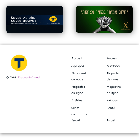
Accueil
Accueil
A propos
A propos
Ils parlent
Ils parlent
© 2016,
TrouverEnIsrael
de nous
de nous
Magazine
Magazine
en ligne
en ligne
Articles
Articles
Santé
Santé
en
en
Israël
Israël