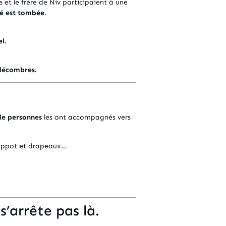
 et le frère de Niv participaient à une
té est tombée
.
el.
 décombres.
de personnes
les ont accompagnés vers
 kippot et drapeaux…
 s’arrête pas là.