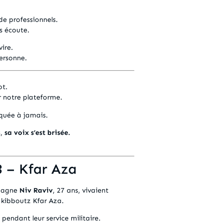
de professionnels.
es écoute.
ire.
ersonne.
ot.
ur notre plateforme.
rquée à jamais.
s,
sa voix s’est brisée.
3 – Kfar Aza
mpagne
Niv Raviv
, 27 ans, vivaient
 kibboutz Kfar Aza.
, pendant leur service militaire.