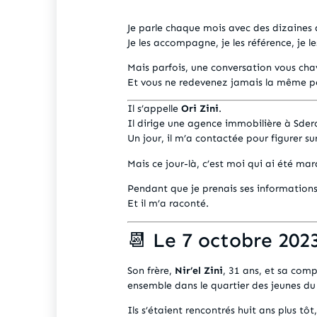
Je parle chaque mois avec des dizaines 
Je les accompagne, je les référence, je l
Mais parfois, une conversation vous chav
Et vous ne redevenez jamais la même p
Il s’appelle
Ori Zini
.
Il dirige une agence immobilière à Sder
Un jour, il m’a contactée pour figurer s
Mais ce jour-là, c’est moi qui ai été ma
Pendant que je prenais ses information
Et il m’a raconté.
📆 Le 7 octobre 202
Son frère,
Nir’el Zini
, 31 ans, et sa co
ensemble dans le quartier des jeunes du
Ils s’étaient rencontrés huit ans plus tôt