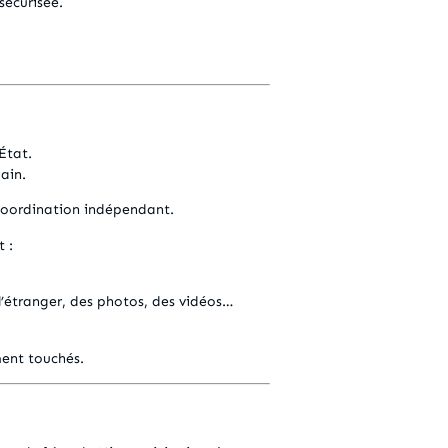
 sécurisée.
État.
main.
 – un poste de coordination indépendant.
t :
’étranger, des photos, des vidéos…
ment touchés.