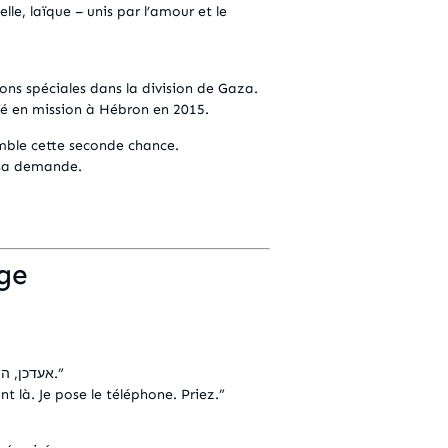
elle, laïque – unis par l’amour et le
ions spéciales dans la division de Gaza.
ssé en mission à Hébron en 2015.
emble cette seconde chance.
e sa demande.
ge
“אעדכן, הם פה. אני מניח את הפלאפון, תתפללו.”
nt là. Je pose le téléphone. Priez.”