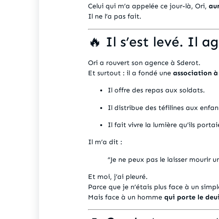
Celui qui m’a appelée ce jour-là, Ori,
aur
Il ne l’a pas fait.
🔥 Il s’est levé. Il ag
Ori a rouvert son agence à Sderot.
Et surtout : il a fondé une
association à
Il offre des repas aux soldats.
Il distribue des téfilines aux enfan
Il fait vivre la lumière qu’ils portai
Il m’a dit :
“Je ne peux pas le laisser mourir 
Et moi, j’ai pleuré.
Parce que je n’étais plus face à un simple
Mais face à un homme
qui porte le deui