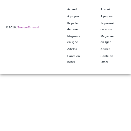
Accueil
Accueil
A propos
A propos
Ils parlent
Ils parlent
© 2016,
TrouverEnIsrael
de nous
de nous
Magazine
Magazine
en ligne
en ligne
Articles
Articles
Santé en
Santé en
Israël
Israël