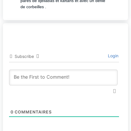
parés de djellabas et kaftans et avec un défilé
de
corbeilles .
Login
Subscribe
0
COMMENTAIRES