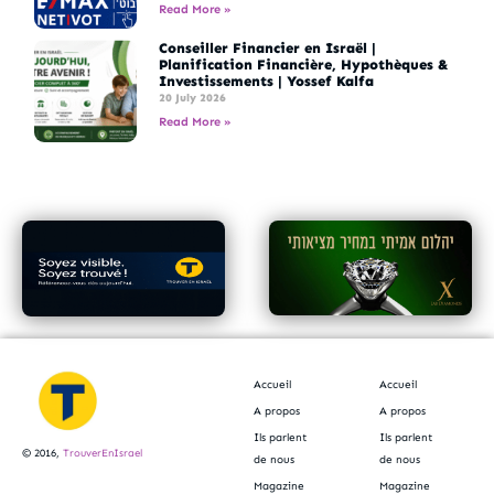
Read More »
Conseiller Financier en Israël |
Planification Financière, Hypothèques &
Investissements | Yossef Kalfa
20 July 2026
Read More »
Accueil
Accueil
A propos
A propos
Ils parlent
Ils parlent
© 2016,
TrouverEnIsrael
de nous
de nous
Magazine
Magazine