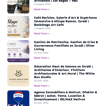
Artisanale | Gal Kagan – PAU
6 August 2026
Read More »
Café Parisien, Galerie d’Art & Expérience
Immersive à Mitzpe Ramon, Israël |
BackStage Art Café
2 August 2026
Read More »
Gestion de Patrimoine, Gestion de Crise &
Gouvernance Familiale en Israël | Silver
Lining
26 July 2026
Read More »
Décoration Haut de Gamme en Israël |
Architectes d’Intérieur, Finitions
Architecturales & Art Mural | The White
Box Studio
26 July 2026
Read More »
Agence Immobilière à Netivot, Ofakim &
Sdérot | Achat, Vente, Location &
Investissement | RE/MAX Netivot
20 July 2026