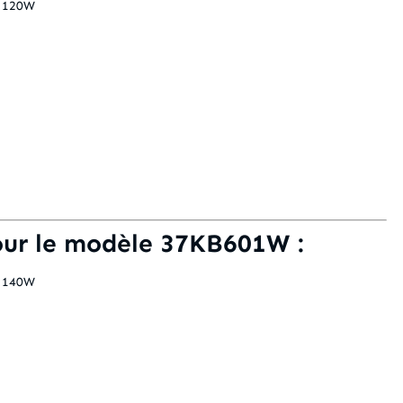
e 120W
our le modèle 37KB601W :
e 140W