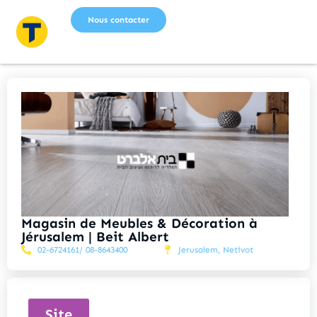
Nous contacter
Magasin de Meubles & Décoration à
Jérusalem | Beit Albert
02-6724161/ 08-8643400
Jerusalem, Netivot
Site