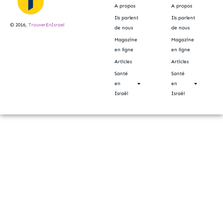
A propos
A propos
Ils parlent
Ils parlent
© 2016,
TrouverEnIsrael
de nous
de nous
Magazine
Magazine
en ligne
en ligne
Articles
Articles
Santé
Santé
en
en
Israël
Israël