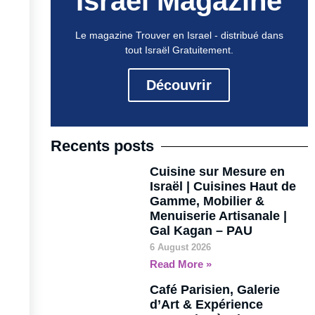
Israel Magazine
Le magazine Trouver en Israel - distribué dans
tout Israël Gratuitement.
Découvrir
Recents posts
Cuisine sur Mesure en
Israël | Cuisines Haut de
Gamme, Mobilier &
Menuiserie Artisanale |
Gal Kagan – PAU
6 August 2026
Read More »
Café Parisien, Galerie
d’Art & Expérience