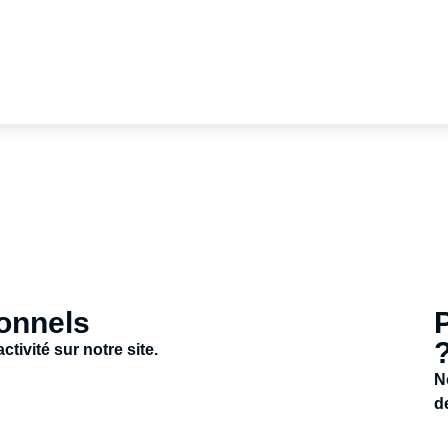
onnels
tivité sur notre site.
N
d