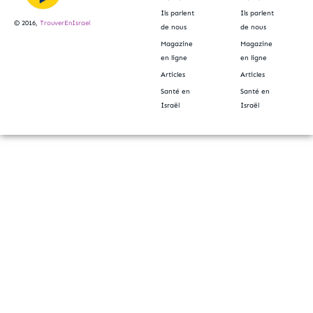
Ils parlent
Ils parlent
© 2016,
TrouverEnIsrael
de nous
de nous
Magazine
Magazine
en ligne
en ligne
Articles
Articles
Santé en
Santé en
Israël
Israël