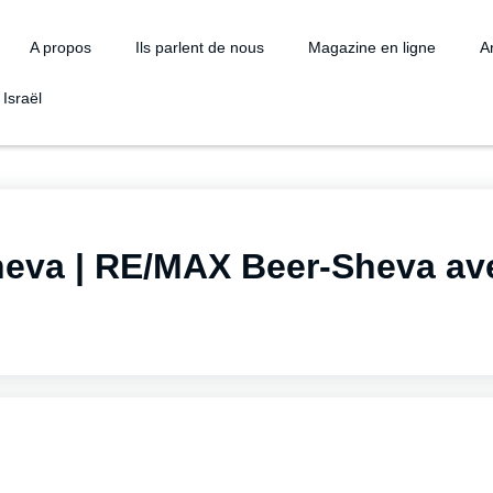
A propos
Ils parlent de nous
Magazine en ligne
Ar
Israël
heva | RE/MAX Beer-Sheva av