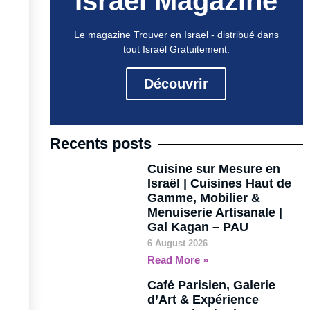
Israel Magazine
Le magazine Trouver en Israel - distribué dans
tout Israël Gratuitement.
Découvrir
Recents posts
Cuisine sur Mesure en
Israël | Cuisines Haut de
Gamme, Mobilier &
Menuiserie Artisanale |
Gal Kagan – PAU
6 August 2026
Read More »
Café Parisien, Galerie
d’Art & Expérience