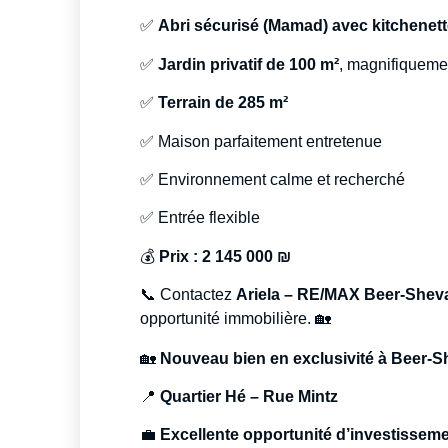
✅
Abri sécurisé (Mamad) avec kitchenet
✅
Jardin privatif de 100 m²
, magnifiqueme
✅
Terrain de 285 m²
✅ Maison parfaitement entretenue
✅ Environnement calme et recherché
✅ Entrée flexible
💰
Prix : 2 145 000 ₪
📞 Contactez
Ariela – RE/MAX Beer-Shev
opportunité immobilière. 🏡
🏡
Nouveau bien en exclusivité à Beer-S
📍
Quartier Hé – Rue Mintz
💼
Excellente opportunité d’investissem