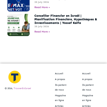
20 July 2026
Read More »
Conseiller Financier en Israël |
Planification Financière, Hypothèques &
Investissements | Yossef Kalfa
20 July 2026
Read More »
Accueil
Accueil
A propos
A propos
Ils parlent
Ils parlent
© 2016,
TrouverEnIsrael
de nous
de nous
Magazine
Magazine
en ligne
en ligne
Articles
Articles