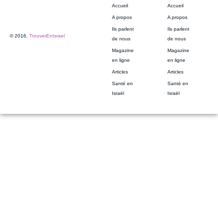
Accueil
Accueil
A propos
A propos
Ils parlent
Ils parlent
© 2016,
TrouverEnIsrael
de nous
de nous
Magazine
Magazine
en ligne
en ligne
Articles
Articles
Santé en
Santé en
Israël
Israël