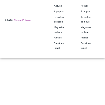
Accueil
Accueil
A propos
A propos
Ils parlent
Ils parlent
© 2016,
TrouverEnIsrael
de nous
de nous
Magazine
Magazine
en ligne
en ligne
Articles
Articles
Santé en
Santé en
Israël
Israël