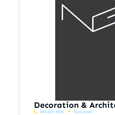
Decoration & Archit
052-627-3555
Tout Israel