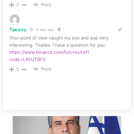
Reply
0
Тркелу
13 days ago
Your point of view caught my eye and was very
interesting. Thanks. I have a question for you.
https://www.binance.com/futures/ref?
code=L4EUT9FG
Reply
0