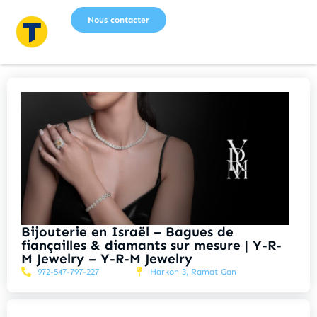
Nous contacter
Bijouterie en Israël – Bagues de
fiançailles & diamants sur mesure | Y-R-
M Jewelry – Y-R-M Jewelry
972-547-797-227
Harkon 3, Ramat Gan