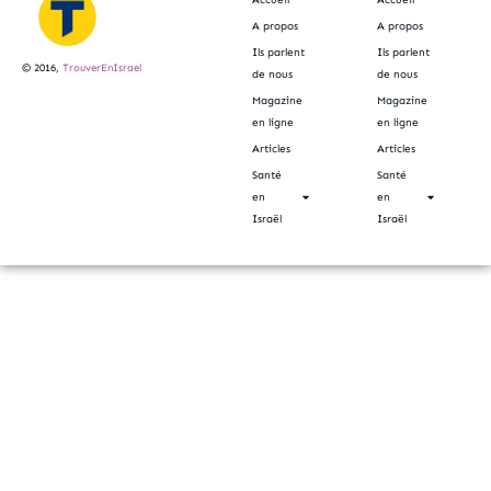
Accueil
Accueil
A propos
A propos
Ils parlent
Ils parlent
© 2016,
TrouverEnIsrael
de nous
de nous
Magazine
Magazine
en ligne
en ligne
Articles
Articles
Santé
Santé
en
en
Israël
Israël