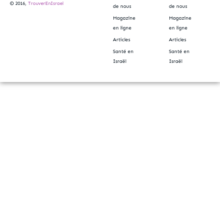
© 2016,
TrouverEnIsrael
de nous
de nous
Magazine
Magazine
en ligne
en ligne
Articles
Articles
Santé en
Santé en
Israël
Israël