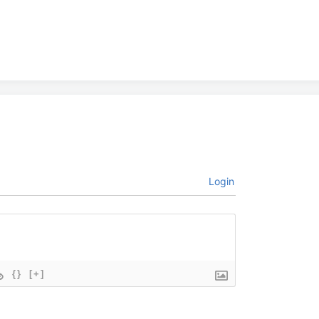
Login
{}
[+]