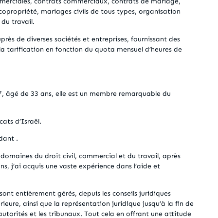
mmerciales, contrats commerciaux, contrats de mariage,
opropriété, mariages civils de tous types, organisation
du travail.
uprès de diverses sociétés et entreprises, fournissant des
 la tarification en fonction du quota mensuel d’heures de
7, âgé de 33 ans, elle est un membre remarquable du
ats d’Israël.
dant .
 domaines du droit civil, commercial et du travail, après
ans, j’ai acquis une vaste expérience dans l’aide et
sont entièrement gérés, depuis les conseils juridiques
rieure, ainsi que la représentation juridique jusqu’à la fin de
autorités et les tribunaux. Tout cela en offrant une attitude