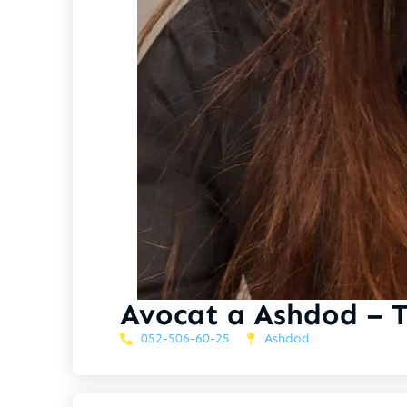
Avocat a Ashdod – T
052-506-60-25
Ashdod