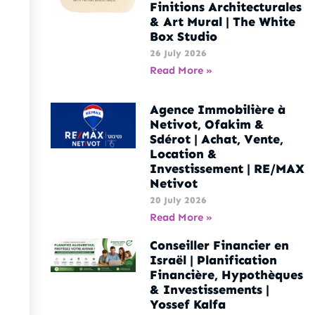
Finitions Architecturales
& Art Mural | The White
Box Studio
26 July 2026
Read More »
Agence Immobilière à
Netivot, Ofakim &
Sdérot | Achat, Vente,
Location &
Investissement | RE/MAX
Netivot
20 July 2026
Read More »
Conseiller Financier en
Israël | Planification
Financière, Hypothèques
& Investissements |
Yossef Kalfa