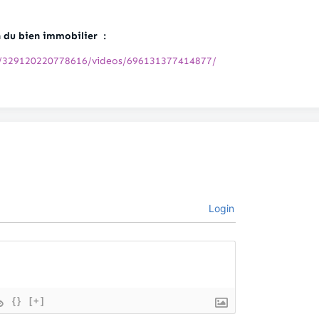
n du bien immobilier :
m/329120220778616/videos/696131377414877/
Login
{}
[+]